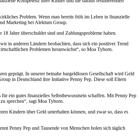
anzielle Kompetenz ihrer Kinder und die daraus resultierenden
rkliches Problem. Wenn man bereits früh im Leben in finanzielle
 and Marketing bei Alektum Group.
ber 18 Jahre überschuldet sind und Zahlungsprobleme haben.
ir in anderen Ländern beobachten, dass sich ein positiver Trend
 wirtschaftlichen Problemen heranwächst“, so Moa Tyborn.
en geprägt. In unserer beinahe bargeldlosen Gesellschaft wird Geld
Group in Deutschland ihre Initiative Penny Pep. Diese soll Eltern
 für ein gutes finanzielles Selbstbewusstsein schaffen. Mit Penny Pep
d zu sprechen“, sagt Moa Tyborn.
ihren Kindern über Geld unterhalten können, und zwar so, dass es
n kennt Penny Pep und Tausende von Menschen holen sich täglich