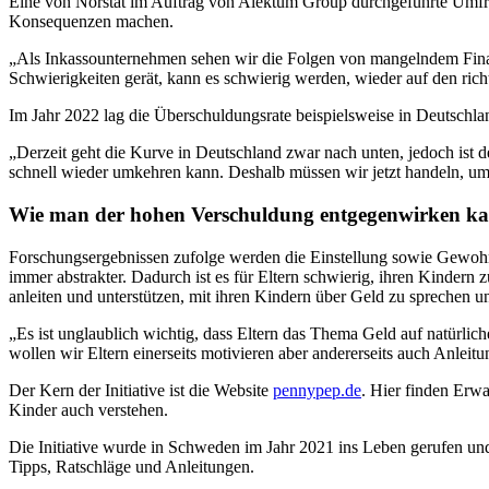
Eine von Norstat im Auftrag von Alektum Group durchgeführte Umfrage
Konsequenzen machen.
„Als Inkassounternehmen sehen wir die Folgen von mangelndem Finan
Schwierigkeiten gerät, kann es schwierig werden, wieder auf den ri
Im Jahr 2022 lag die Überschuldungsrate beispielsweise in Deutschla
„Derzeit geht die Kurve in Deutschland zwar nach unten, jedoch ist 
schnell wieder umkehren kann. Deshalb müssen wir jetzt handeln, um 
Wie man der hohen Verschuldung entgegenwirken k
Forschungsergebnissen zufolge werden die Einstellung sowie Gewohnh
immer abstrakter. Dadurch ist es für Eltern schwierig, ihren Kindern 
anleiten und unterstützen, mit ihren Kindern über Geld zu sprechen u
„Es ist unglaublich wichtig, dass Eltern das Thema Geld auf natürlich
wollen wir Eltern einerseits motivieren aber andererseits auch Anl
Der Kern der Initiative ist die Website
pennypep.de
. Hier finden Erwa
Kinder auch verstehen.
Die Initiative wurde in Schweden im Jahr 2021 ins Leben gerufen und
Tipps, Ratschläge und Anleitungen.