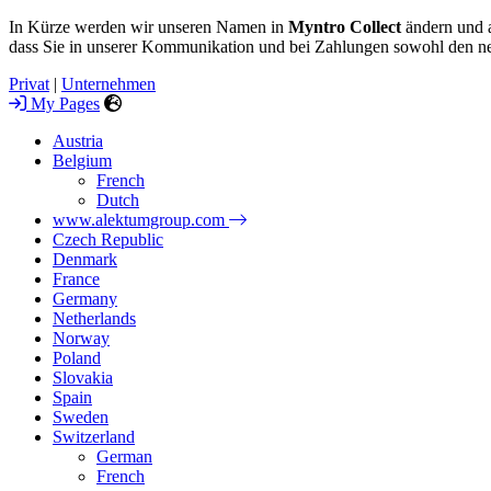
In Kürze werden wir unseren Namen in
Myntro Collect
ändern und a
dass Sie in unserer Kommunikation und bei Zahlungen sowohl den n
Privat
|
Unternehmen
My Pages
Austria
Belgium
French
Dutch
www.alektumgroup.com
Czech Republic
Denmark
France
Germany
Netherlands
Norway
Poland
Slovakia
Spain
Sweden
Switzerland
German
French