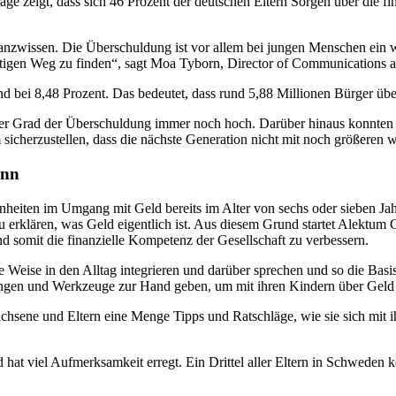
 zeigt, dass sich 46 Prozent der deutschen Eltern Sorgen über die fin
zwissen. Die Überschuldung ist vor allem bei jungen Menschen ein wi
chtigen Weg zu finden“, sagt Moa Tyborn, Director of Communications
nd bei 8,48 Prozent. Das bedeutet, dass rund 5,88 Millionen Bürger ü
der Grad der Überschuldung immer noch hoch. Darüber hinaus konnten w
sicherzustellen, dass die nächste Generation nicht mit noch größeren
ann
eiten im Umgang mit Geld bereits im Alter von sechs oder sieben Jahr
zu erklären, was Geld eigentlich ist. Aus diesem Grund startet Alektum 
nd somit die finanzielle Kompetenz der Gesellschaft zu verbessern.
e Weise in den Alltag integrieren und darüber sprechen und so die Basis
eitungen und Werkzeuge zur Hand geben, um mit ihren Kindern über Gel
chsene und Eltern eine Menge Tipps und Ratschläge, wie sie sich mit 
 hat viel Aufmerksamkeit erregt. Ein Drittel aller Eltern in Schwede