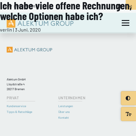
Ich habe viele offene Rechnungen,
Categories:
←
PRIVAT
Warum sind Gebühren bei Ihnen offen, obwohl ich bezahlt
|
UNTERNEHMEN
Beitragsnavigation
habe?
welche Optionen habe ich?
Wie hoch sind meine Gesamtschulden bei Ihnen?
→
verlin
|
3 Juni, 2020
Alektum GmbH
Lloydstraße 4
28217 Bremen
PRIVAT
UNTERNEHMEN
Kundenservice
Leistungen
Tipps & Ratschläge
Über uns
Kontakt