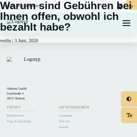
Warum sind Gebühren bei
Categories:
PRIVAT
|
UNTERNEHMEN
Beitragsnavigation
Ihnen offen, obwohl ich
←
Ich habe eine Inkassoforderung erhalten – was passiert jetzt?
bezahlt habe?
Ich habe viele offene Rechnungen, welche Optionen habe ich?
→
verlin
|
3 Juni, 2020
Alektum GmbH
Lloydstraße 4
28217 Bremen
PRIVAT
UNTERNEHMEN
Kundenservice
Leistungen
Tipps & Ratschläge
Über uns
Kontakt